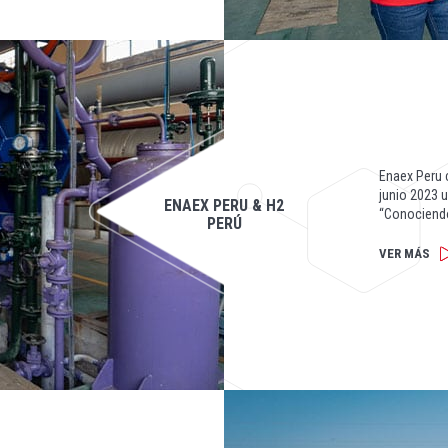
Enaex Peru 
junio 2023 
ENAEX PERU & H2
“Conociendo
PERÚ
VER MÁS