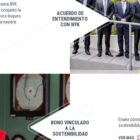
viera NYK
n conjunto la
ACUERDO DE
uevos buques
ENTENDIMIENTO
a naviera.
CON NYK
Enaex concr
BONO VINCULADO
sostenibilid
A LA
SOSTENIBILIDAD
VER MÁS