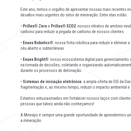
Este ano, temos o orgulho de apresentar nossas mais recentes in
desafios mais urgentes do setor de mineração. Entre elas estão:
•
Prillex® Zero
e
Prillex® ECO2
: nossos nitratos de amônio neu
carbono para reduzir a pegada de carbono de nossos clientes.
•
Enaex Robotics®
: nossa frota robótica para reduzir e elimina
céu aberto e subterrâneas.
•
Enaex Bright®
: nosso ecossistema digital para gerenciamento 
na tomada de decisões, coletando e organizando automaticamen
durante os processos de detonação.
•
Sistemas de iniciação eletrônica:
a ampla oferta de EIS da Da
fragmentação e, ao mesmo tempo, reduzir o impacto ambiental e
Estamos entusiasmados em fortalecer nossos laços com clientes,
pessoas que talvez ainda não conheçamos!
A Minexpo é sempre uma grande oportunidade de aprendermos u
a mineração.