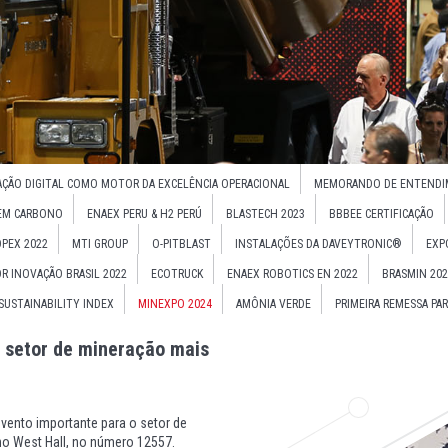
ÇÃO DIGITAL COMO MOTOR DA EXCELÊNCIA OPERACIONAL
MEMORANDO DE ENTENDI
EM CARBONO
ENAEX PERU & H2 PERÚ
BLASTECH 2023
BBBEE CERTIFICAÇÃO
PEX 2022
MTI GROUP
O-PITBLAST
INSTALAÇÕES DA DAVEYTRONIC®
EXP
R INOVAÇÃO BRASIL 2022
ECOTRUCK
ENAEX ROBOTICS EN 2022
BRASMIN 202
USTAINABILITY INDEX
MINEXPO 2024
AMÔNIA VERDE
PRIMEIRA REMESSA PAR
m setor de mineração mais
ento importante para o setor de
no West Hall, no número 12557.